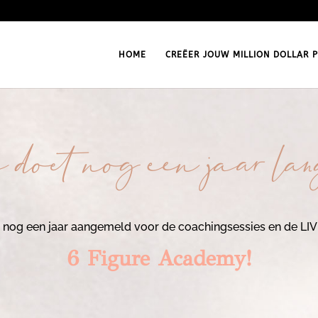
HOME
CREËER JOUW MILLION DOLLAR P
 doet nog een jaar la
eel nog een jaar aangemeld voor de coachingsessies en de LI
6 Figure Academy!