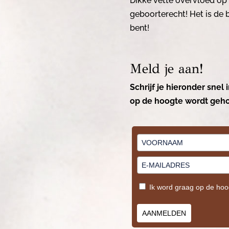
Dikke vette overvloed op á
geboorterecht! Het is de b
bent!
Meld je aan!
Schrijf je hieronder snel 
op de hoogte wordt geho
Ik word graag op de ho
AANMELDEN