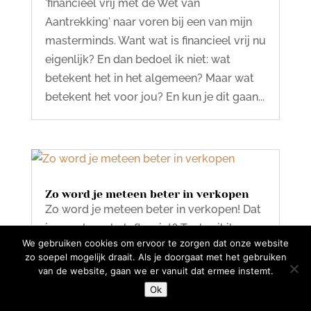
'financieel vrij met de Wet van
Aantrekking' naar voren bij een van mijn
masterminds. Want wat is financieel vrij nu
eigenlijk? En dan bedoel ik niet: wat
betekent het in het algemeen? Maar wat
betekent het voor jou? En kun je dit gaan...
Zo word je meteen beter in verkopen
Zo word je meteen beter in verkopen! Dat
is nogal een belofte, niet? Toch wil ik
We gebruiken cookies om ervoor te zorgen dat onze website
vandaag iets met je delen over een inzicht
zo soepel mogelijk draait. Als je doorgaat met het gebruiken
dat ik onlangs opdeed op Clubhouse. En
van de website, gaan we er vanuit dat ermee instemt.
dat inzicht gaat dus over verkopen. Een
Ok
onderwerp dat veel ondernemers