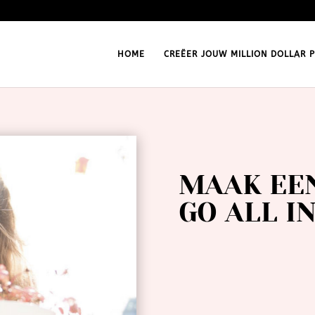
HOME
CREËER JOUW MILLION DOLLAR P
MAAK EEN
GO ALL I