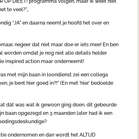
R OP DIEET! programma volgen, maar ik weet niet
et te veel?”…
mondig “JA” en daarna neemt je hoofd het over en
 zomaar, negeer dat niet maar doe er iets mee! En ben
al worden omdat je nog niet alle details helder
 die inspired action maar onderneemt!
as met mijn baan in loondienst zei een collega
n, je bent hier goed in?!” (En met ‘hier’ bedoelde
 dat dát was wat ik gewoon ging doen, dit gebeurde
ijn baan opgezegd en 3 maanden later had ik een
voedingsdeskundige?
 actie ondernomen en dan wordt het ALTIJD